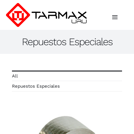
Saltar
al
contenido
Toggle
Navigat
Repuestos Especiales
Inicio
Empresa
Iluminación
All
Repuestos Especiales
Industrial
Proyectos
Contacto