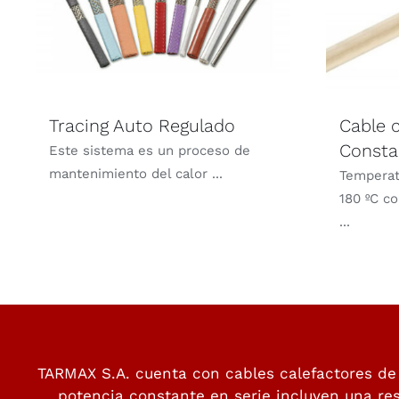
Tracing Auto Regulado
Cable 
Consta
Este sistema es un proceso de
mantenimiento del calor ...
Temperat
180 ºC co
...
TARMAX S.A. cuenta con cables calefactores de
potencia constante en serie incluyen una resi