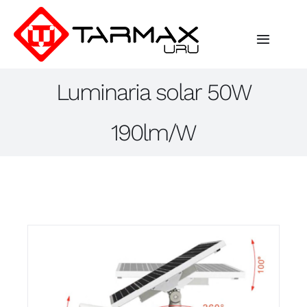
Saltar
al
contenido
Toggle
Navigat
Luminaria solar 50W
Inicio
190lm/W
Empresa
Iluminación
Industrial
Proyectos
Contacto