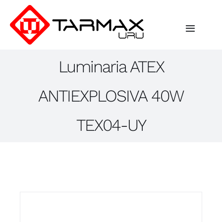
Saltar
al
contenido
Toggle
Navigat
Luminaria ATEX
Inicio
ANTIEXPLOSIVA 40W
Empresa
TEX04-UY
Iluminación
Industrial
Proyectos
Contacto