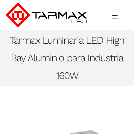
Saltar
al
contenido
Toggle
Navigat
Tarmax Luminaria LED High
Inicio
Bay Aluminio para Industria
Empresa
160W
Iluminación
Industrial
Proyectos
Contacto